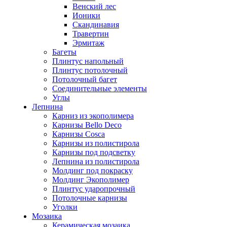
Венский лес
Ионики
Скандинавия
Травертин
Эрмитаж
Багеты
Плинтус напольный
Плинтус потолочный
Потолочный багет
Соединительные элементы
Углы
Лепнина
Карниз из экополимера
Карнизы Bello Deco
Карнизы Cosca
Карнизы из полистирола
Карнизы под подсветку
Лепнина из полистирола
Молдинг под покраску
Молдинг Экополимер
Плинтус ударопрочный
Потолочные карнизы
Уголки
Мозаика
Керамическая мозаика