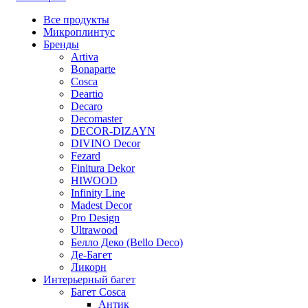
Все
продукты
Микроплинтус
Бренды
Artiva
Bonaparte
Cosca
Deartio
Decaro
Decomaster
DECOR-DIZAYN
DIVINO Decor
Fezard
Finitura Dekor
HIWOOD
Infinity Line
Madest Decor
Pro Design
Ultrawood
Белло Деко (Bello Deco)
Де-Багет
Ликорн
Интерьерный багет
Багет Cosca
Антик