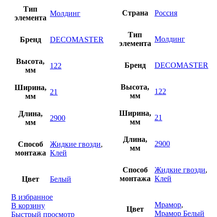
Тип
Страна
Россия
Молдинг
элемента
Тип
Молдинг
Бренд
DECOMASTER
элемента
Высота,
Бренд
DECOMASTER
122
мм
Высота,
Ширина,
122
21
мм
мм
Ширина,
Длина,
21
2900
мм
мм
Длина,
2900
Способ
Жидкие гвозди
,
мм
монтажа
Клей
Способ
Жидкие гвозди
,
монтажа
Клей
Цвет
Белый
В избранное
Мрамор
,
В корзину
Цвет
Мрамор Белый
Быстрый просмотр