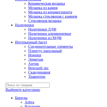
Керамическая мозаика
Мозаика из камня
Мозаика из керамогранита
Мозаика стеклянная с камнем
Стеклянная мозаика
Наличники
Наличники ЛДФ
Наличники алюминиевые
Наличники из МДФ
Интерьерный багет
Соединительные элементы
Плинтус напольный
Ионики
Эрмитаж
Антик
Венский лес
Скандинавия
Травертин
Выберите категорию
Бренды
Artiva
Bonaparte