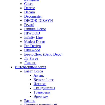
Cosca
Deartio
Decaro
Decomaster
DECOR-DIZAYN
Fezard
Finitura Dekor
HIWOOD
Infinity Line
Madest Decor
Pro Design
Ultrawood
Белло Деко (Bello Deco)
Де-Багет
Ликорн
Интерьерный багет
Багет Cosca
Антик
Венский лес
Ионики
Скандинавия
Травертин
Эрмитаж
Багеты
Плинтус напольный