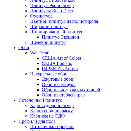
Плинтус с подсветкой
Плинтус Экополимер
Плинтусы Bello Deco
Фурнитура
Цветной плинтус из полистирола
Широкий плинтус
Шпонированный плинтус
Плинтус Экошпон
Щелевой плинтус
Обои
WallTrend
CELIA Art of Colors
CELIA Lontano
IMPERIAL Aurora
Натуральные обои
Джутовые обои
Обои из бамбука
Обои из натуральных тканей
Обои из стеблей трав
Потолочный плинтус
Карниз дюрополимер
Карниз под покраску
Карнизы из ЛДФ
Профили для пола
Потолочный профиль