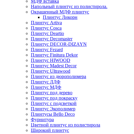
МДФ вставка
Напольный плинтус из полистирола.
Окрашенный МДФ плинтус
Плинтус Ликорн
Плинтус Artiva
Плинтус Cosca
Плинтус Deartio
Плинтус Decomaster
Плинтус DECOR-DIZAYN
Плинтус Fezard
Плинтус Finitura Dekor
Плинтус HIWOOD
Плинтус Madest Decor
Плинтус Ultrawood
Плинтус из дюрополимера
Плинтус ЛДФ
Плинтус МДФ
Плинтус под дерево
Плинтус под покраску
Плинтус с подсветкой
Плинтус Экополимер
Плинтусы Bello Deco
Фурнитура
Цветной плинтус из полистирола
Широкий плинтус