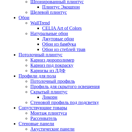
Шпонированный плинтус
Плинтус Экошпон
Щелевой плинтус
Обои
WallTrend
CELIA Art of Colors
Натуральные обои
Джутовые обои
Обои из бамбука
Обои из стеблей трав
Потолочный плинтус
Карниз дюрополимер
Карниз под покраску
Карнизы из ЛДФ
Профили для пола
Потолочный профиль
Профиль для скрытого освещения
Скрытый плинтус
Ликорн
Стеновой профиль под подсветку
Сопутствующие товары
Монтаж плинтуса
Рассеиватель
Стеновые панели
Акустические панели