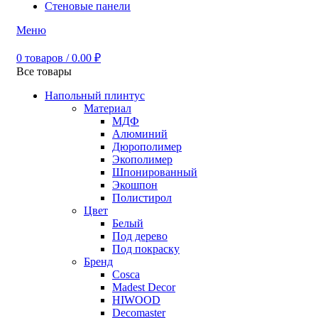
Стеновые панели
Меню
0
товаров
/
0.00
₽
Все товары
Напольный плинтус
Материал
МДФ
Алюминий
Дюрополимер
Экополимер
Шпонированный
Экошпон
Полистирол
Цвет
Белый
Под дерево
Под покраску
Бренд
Cosca
Madest Decor
HIWOOD
Decomaster