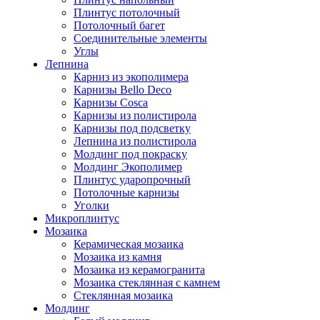
Плинтус потолочный
Потолочный багет
Соединительные элементы
Углы
Лепнина
Карниз из экополимера
Карнизы Bello Deco
Карнизы Cosca
Карнизы из полистирола
Карнизы под подсветку
Лепнина из полистирола
Молдинг под покраску
Молдинг Экополимер
Плинтус ударопрочный
Потолочные карнизы
Уголки
Микроплинтус
Мозаика
Керамическая мозаика
Мозаика из камня
Мозаика из керамогранита
Мозаика стеклянная с камнем
Стеклянная мозаика
Молдинг