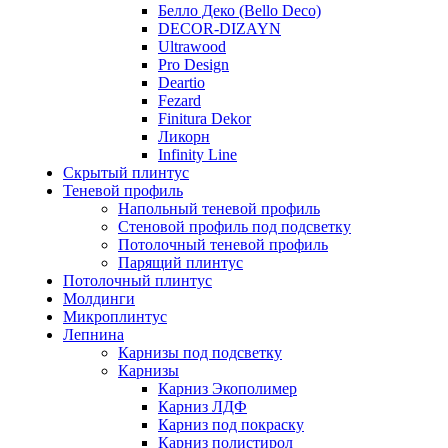
Белло Деко (Bello Deco)
DECOR-DIZAYN
Ultrawood
Pro Design
Deartio
Fezard
Finitura Dekor
Ликорн
Infinity Line
Скрытый плинтус
Теневой профиль
Напольный теневой профиль
Стеновой профиль под подсветку
Потолочный теневой профиль
Парящий плинтус
Потолочный плинтус
Молдинги
Микроплинтус
Лепнина
Карнизы под подсветку
Карнизы
Карниз Экополимер
Карниз ЛДФ
Карниз под покраску
Карниз полистирол