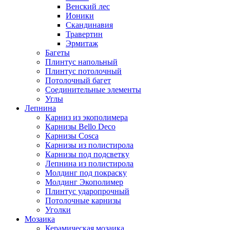
Венский лес
Ионики
Скандинавия
Травертин
Эрмитаж
Багеты
Плинтус напольный
Плинтус потолочный
Потолочный багет
Соединительные элементы
Углы
Лепнина
Карниз из экополимера
Карнизы Bello Deco
Карнизы Cosca
Карнизы из полистирола
Карнизы под подсветку
Лепнина из полистирола
Молдинг под покраску
Молдинг Экополимер
Плинтус ударопрочный
Потолочные карнизы
Уголки
Мозаика
Керамическая мозаика