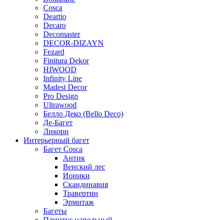
Cosca
Deartio
Decaro
Decomaster
DECOR-DIZAYN
Fezard
Finitura Dekor
HIWOOD
Infinity Line
Madest Decor
Pro Design
Ultrawood
Белло Деко (Bello Deco)
Де-Багет
Ликорн
Интерьерный багет
Багет Cosca
Антик
Венский лес
Ионики
Скандинавия
Травертин
Эрмитаж
Багеты
Плинтус напольный