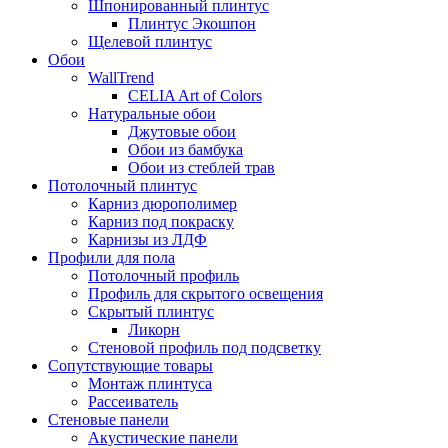
Шпонированный плинтус
Плинтус Экошпон
Щелевой плинтус
Обои
WallTrend
CELIA Art of Colors
Натуральные обои
Джутовые обои
Обои из бамбука
Обои из стеблей трав
Потолочный плинтус
Карниз дюрополимер
Карниз под покраску
Карнизы из ЛДФ
Профили для пола
Потолочный профиль
Профиль для скрытого освещения
Скрытый плинтус
Ликорн
Стеновой профиль под подсветку
Сопутствующие товары
Монтаж плинтуса
Рассеиватель
Стеновые панели
Акустические панели