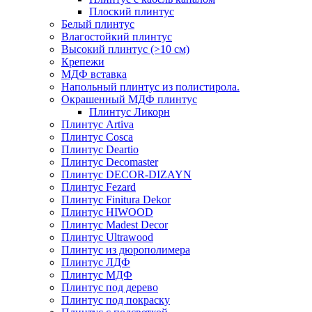
Плоский плинтус
Белый плинтус
Влагостойкий плинтус
Высокий плинтус (>10 см)
Крепежи
МДФ вставка
Напольный плинтус из полистирола.
Окрашенный МДФ плинтус
Плинтус Ликорн
Плинтус Artiva
Плинтус Cosca
Плинтус Deartio
Плинтус Decomaster
Плинтус DECOR-DIZAYN
Плинтус Fezard
Плинтус Finitura Dekor
Плинтус HIWOOD
Плинтус Madest Decor
Плинтус Ultrawood
Плинтус из дюрополимера
Плинтус ЛДФ
Плинтус МДФ
Плинтус под дерево
Плинтус под покраску