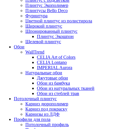
Плинтус с подсветкой
Плинтус Экополимер
Плинтусы Bello Deco
Фурнитура
Цветной плинтус из полистирола
Широкий плинтус
Шпонированный плинтус
Плинтус Экошпон
Щелевой плинтус
Обои
WallTrend
CELIA Art of Colors
CELIA Lontano
IMPERIAL Aurora
Натуральные обои
Джутовые обои
Обои из бамбука
Обои из натуральных тканей
Обои из стеблей трав
Потолочный плинтус
Карниз дюрополимер
Карниз под покраску
Карнизы из ЛДФ
Профили для пола
Потолочный профиль