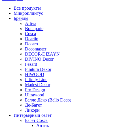
Все
продукты
Микроплинтус
Бренды
Artiva
Bonaparte
Cosca
Deartio
Decaro
Decomaster
DECOR-DIZAYN
DIVINO Decor
Fezard
Finitura Dekor
HIWOOD
Infinity Line
Madest Decor
Pro Design
Ultrawood
Белло Деко (Bello Deco)
Де-Багет
Ликорн
Интерьерный багет
Багет Cosca
Антик