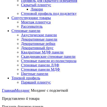
Профиль для скрытого освещения
Скрытый плинтус
Ликорн
Стеновой профиль под подсветку
Сопутствующие товары
Монтаж плинтуса
Рассеиватель
Стеновые панели
Акустические панели
Декоративные панели
Декоративные рейки
Декоративный брус
Квадратные МДФ панели
Скандинавские стеновые панели
Стеновые панели из полистирола
Стеновые панели ЛДФ
Стеновые панели МДФ
Цветные панели
Теневой профиль
Парящий плинтус
Главная
Молдинг
Молдинг с подсветкой
Представлено 4 товара
Показать боковую панель