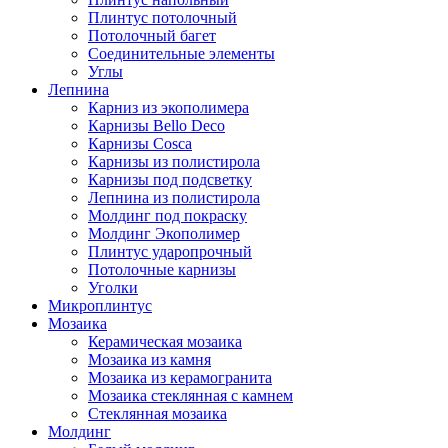
Плинтус потолочный
Потолочный багет
Соединительные элементы
Углы
Лепнина
Карниз из экополимера
Карнизы Bello Deco
Карнизы Cosca
Карнизы из полистирола
Карнизы под подсветку
Лепнина из полистирола
Молдинг под покраску
Молдинг Экополимер
Плинтус ударопрочный
Потолочные карнизы
Уголки
Микроплинтус
Мозаика
Керамическая мозаика
Мозаика из камня
Мозаика из керамогранита
Мозаика стеклянная с камнем
Стеклянная мозаика
Молдинг