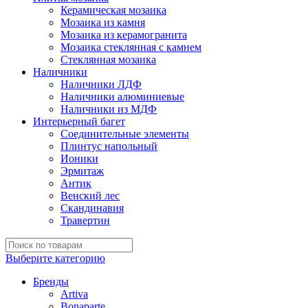
Керамическая мозаика
Мозаика из камня
Мозаика из керамогранита
Мозаика стеклянная с камнем
Стеклянная мозаика
Наличники
Наличники ЛДФ
Наличники алюминиевые
Наличники из МДФ
Интерьерный багет
Соединительные элементы
Плинтус напольный
Ионики
Эрмитаж
Антик
Венский лес
Скандинавия
Травертин
Выберите категорию
Бренды
Artiva
Bonaparte