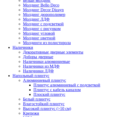
Белый молдинг
Молдинг Bello Deco
Молдинг Decor Dizayn
Молдинг дюрополимер
Молдинг ЛДФ
Молдинг с подсветкой
Молдинг с рисунком
Молдинг угловой
Молдинг цветной
Молдинги из полистирола
Наличники
Декоративные дверные элементы
Доборы дверные
Наличники алюминиевые
Наличники из МДФ
Наличники ЛДФ
Напольный плинтус
Алюминиевый плинтус
Плинтус алюминиевый с подсветкой
Плинтус с кабель каналом
Плоский плинтус
Белый плинтус
Влагостойкий плинтус
Высокий плинтус (>10 см)
Крепежи