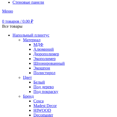
Стеновые панели
Меню
0
товаров
/
0.00
₽
Все товары
Напольный плинтус
Материал
МДФ
Алюминий
Дюрополимер
Экополимер
Шпонированный
Экошпон
Полистирол
Цвет
Белый
Под дерево
Под покраску
Бренд
Cosca
Madest Decor
HIWOOD
Decomaster