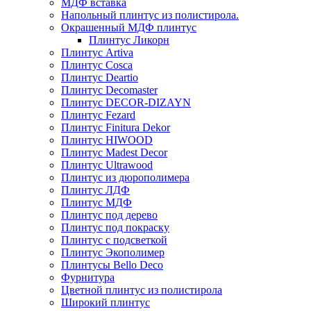
МДФ вставка
Напольный плинтус из полистирола.
Окрашенный МДФ плинтус
Плинтус Ликорн
Плинтус Artiva
Плинтус Cosca
Плинтус Deartio
Плинтус Decomaster
Плинтус DECOR-DIZAYN
Плинтус Fezard
Плинтус Finitura Dekor
Плинтус HIWOOD
Плинтус Madest Decor
Плинтус Ultrawood
Плинтус из дюрополимера
Плинтус ЛДФ
Плинтус МДФ
Плинтус под дерево
Плинтус под покраску
Плинтус с подсветкой
Плинтус Экополимер
Плинтусы Bello Deco
Фурнитура
Цветной плинтус из полистирола
Широкий плинтус