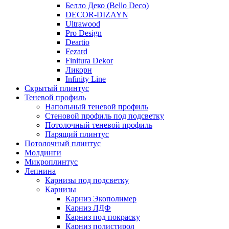
Белло Деко (Bello Deco)
DECOR-DIZAYN
Ultrawood
Pro Design
Deartio
Fezard
Finitura Dekor
Ликорн
Infinity Line
Скрытый плинтус
Теневой профиль
Напольный теневой профиль
Стеновой профиль под подсветку
Потолочный теневой профиль
Парящий плинтус
Потолочный плинтус
Молдинги
Микроплинтус
Лепнина
Карнизы под подсветку
Карнизы
Карниз Экополимер
Карниз ЛДФ
Карниз под покраску
Карниз полистирол