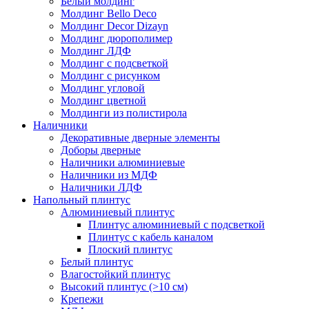
Белый молдинг
Молдинг Bello Deco
Молдинг Decor Dizayn
Молдинг дюрополимер
Молдинг ЛДФ
Молдинг с подсветкой
Молдинг с рисунком
Молдинг угловой
Молдинг цветной
Молдинги из полистирола
Наличники
Декоративные дверные элементы
Доборы дверные
Наличники алюминиевые
Наличники из МДФ
Наличники ЛДФ
Напольный плинтус
Алюминиевый плинтус
Плинтус алюминиевый с подсветкой
Плинтус с кабель каналом
Плоский плинтус
Белый плинтус
Влагостойкий плинтус
Высокий плинтус (>10 см)
Крепежи