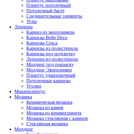
Плинтус потолочный
Потолочный багет
Соединительные элементы
Углы
Лепнина
Карниз из экополимера
Карнизы Bello Deco
Карнизы Cosca
Карнизы из полистирола
Карнизы под подсветку
Лепнина из полистирола
Молдинг под покраску
Молдинг Экополимер
Плинтус ударопрочный
Потолочные карнизы
Уголки
Микроплинтус
Мозаика
Керамическая мозаика
Мозаика из камня
Мозаика из керамогранита
Мозаика стеклянная с камнем
Стеклянная мозаика
Молдинг