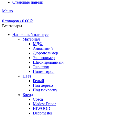
Стеновые панели
Меню
0
товаров
/
0.00
₽
Все товары
Напольный плинтус
Материал
МДФ
Алюминий
Дюрополимер
Экополимер
Шпонированный
Экошпон
Полистирол
Цвет
Белый
Под дерево
Под покраску
Бренд
Cosca
Madest Decor
HIWOOD
Decomaster