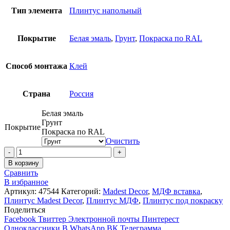
Тип элемента
Плинтус напольный
Покрытие
Белая эмаль
,
Грунт
,
Покраска по RAL
Способ монтажа
Клей
Страна
Россия
Белая эмаль
Грунт
Покрытие
Покраска по RAL
Очистить
Количество
В корзину
Сравнить
В избранное
Артикул:
47544
Категорий:
Madest Decor
,
МДФ вставка
,
Плинтус Madest Decor
,
Плинтус МДФ
,
Плинтус под покраску
Поделиться
Facebook
Твиттер
Электронной почты
Пинтерест
Одноклассники
В WhatsApp
ВК
Телеграмма