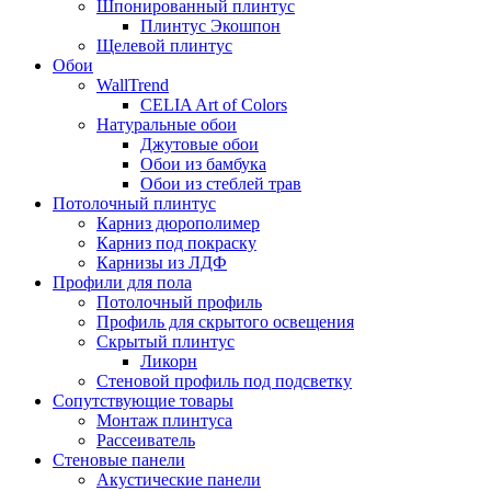
Шпонированный плинтус
Плинтус Экошпон
Щелевой плинтус
Обои
WallTrend
CELIA Art of Colors
Натуральные обои
Джутовые обои
Обои из бамбука
Обои из стеблей трав
Потолочный плинтус
Карниз дюрополимер
Карниз под покраску
Карнизы из ЛДФ
Профили для пола
Потолочный профиль
Профиль для скрытого освещения
Скрытый плинтус
Ликорн
Стеновой профиль под подсветку
Сопутствующие товары
Монтаж плинтуса
Рассеиватель
Стеновые панели
Акустические панели