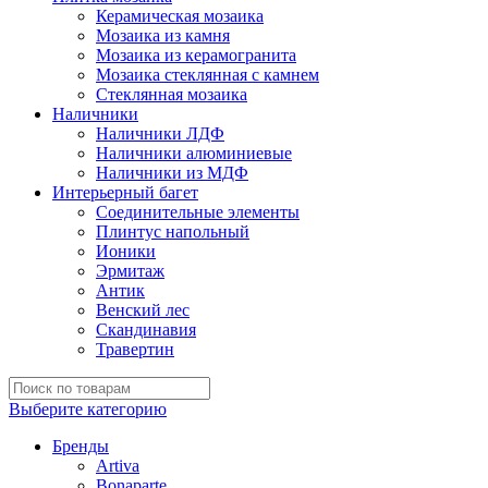
Керамическая мозаика
Мозаика из камня
Мозаика из керамогранита
Мозаика стеклянная с камнем
Стеклянная мозаика
Наличники
Наличники ЛДФ
Наличники алюминиевые
Наличники из МДФ
Интерьерный багет
Соединительные элементы
Плинтус напольный
Ионики
Эрмитаж
Антик
Венский лес
Скандинавия
Травертин
Выберите категорию
Бренды
Artiva
Bonaparte