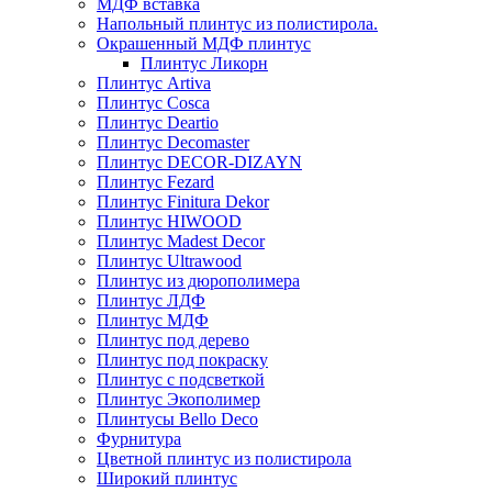
МДФ вставка
Напольный плинтус из полистирола.
Окрашенный МДФ плинтус
Плинтус Ликорн
Плинтус Artiva
Плинтус Cosca
Плинтус Deartio
Плинтус Decomaster
Плинтус DECOR-DIZAYN
Плинтус Fezard
Плинтус Finitura Dekor
Плинтус HIWOOD
Плинтус Madest Decor
Плинтус Ultrawood
Плинтус из дюрополимера
Плинтус ЛДФ
Плинтус МДФ
Плинтус под дерево
Плинтус под покраску
Плинтус с подсветкой
Плинтус Экополимер
Плинтусы Bello Deco
Фурнитура
Цветной плинтус из полистирола
Широкий плинтус