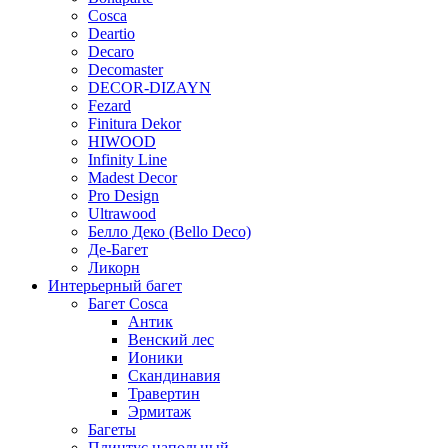
Cosca
Deartio
Decaro
Decomaster
DECOR-DIZAYN
Fezard
Finitura Dekor
HIWOOD
Infinity Line
Madest Decor
Pro Design
Ultrawood
Белло Деко (Bello Deco)
Де-Багет
Ликорн
Интерьерный багет
Багет Cosca
Антик
Венский лес
Ионики
Скандинавия
Травертин
Эрмитаж
Багеты
Плинтус напольный