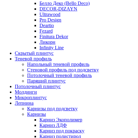
Белло Деко (Bello Deco)
DECOR-DIZAYN
Ultrawood
Pro Design
Deartio
Fezard
Finitura Dekor
Ликорн
Infinity Line
Скрытый плинтус
Теневой профиль
Напольный теневой профиль
Стеновой профиль под подсветку
Потолочный теневой профиль
Парящий плинтус
Потолочный плинтус
Молдинги
Микроплинтус
Лепнина
Карнизы под подсветку
Карнизы
Карниз Экополимер
Карниз ЛДФ
Карниз под покраску
Карниз полистирол