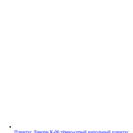
Плинтус Ликорн К-06 тёмно-серый напольный плинтус