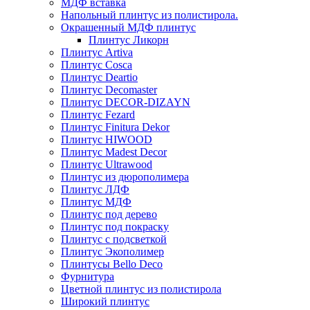
МДФ вставка
Напольный плинтус из полистирола.
Окрашенный МДФ плинтус
Плинтус Ликорн
Плинтус Artiva
Плинтус Cosca
Плинтус Deartio
Плинтус Decomaster
Плинтус DECOR-DIZAYN
Плинтус Fezard
Плинтус Finitura Dekor
Плинтус HIWOOD
Плинтус Madest Decor
Плинтус Ultrawood
Плинтус из дюрополимера
Плинтус ЛДФ
Плинтус МДФ
Плинтус под дерево
Плинтус под покраску
Плинтус с подсветкой
Плинтус Экополимер
Плинтусы Bello Deco
Фурнитура
Цветной плинтус из полистирола
Широкий плинтус