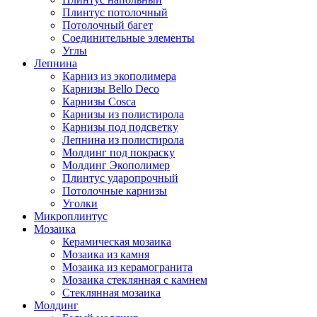
Плинтус потолочный
Потолочный багет
Соединительные элементы
Углы
Лепнина
Карниз из экополимера
Карнизы Bello Deco
Карнизы Cosca
Карнизы из полистирола
Карнизы под подсветку
Лепнина из полистирола
Молдинг под покраску
Молдинг Экополимер
Плинтус ударопрочный
Потолочные карнизы
Уголки
Микроплинтус
Мозаика
Керамическая мозаика
Мозаика из камня
Мозаика из керамогранита
Мозаика стеклянная с камнем
Стеклянная мозаика
Молдинг