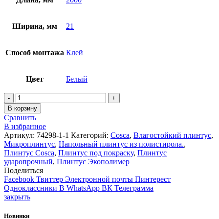
Ширина, мм
21
Способ монтажа
Клей
Цвет
Белый
Количество
В корзину
Сравнить
В избранное
Артикул:
74298-1-1
Категорий:
Cosca
,
Влагостойкий плинтус
,
Микроплинтус
,
Напольный плинтус из полистирола.
,
Плинтус Cosca
,
Плинтус под покраску
,
Плинтус
ударопрочный
,
Плинтус Экополимер
Поделиться
Facebook
Твиттер
Электронной почты
Пинтерест
Одноклассники
В WhatsApp
ВК
Телеграмма
закрыть
Новинки