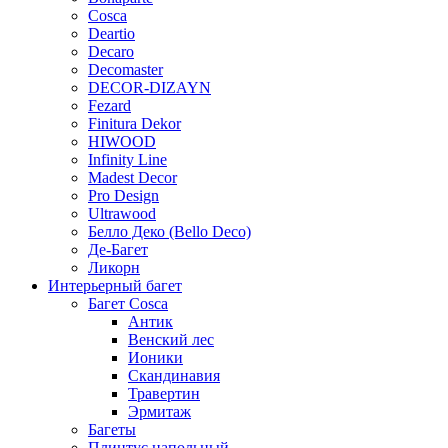
Cosca
Deartio
Decaro
Decomaster
DECOR-DIZAYN
Fezard
Finitura Dekor
HIWOOD
Infinity Line
Madest Decor
Pro Design
Ultrawood
Белло Деко (Bello Deco)
Де-Багет
Ликорн
Интерьерный багет
Багет Cosca
Антик
Венский лес
Ионики
Скандинавия
Травертин
Эрмитаж
Багеты
Плинтус напольный