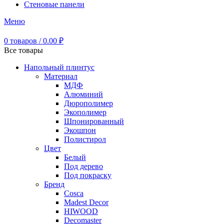
Стеновые панели
Меню
0
товаров
/
0.00
₽
Все товары
Напольный плинтус
Материал
МДФ
Алюминий
Дюрополимер
Экополимер
Шпонированный
Экошпон
Полистирол
Цвет
Белый
Под дерево
Под покраску
Бренд
Cosca
Madest Decor
HIWOOD
Decomaster