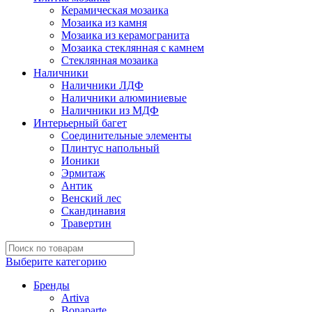
Керамическая мозаика
Мозаика из камня
Мозаика из керамогранита
Мозаика стеклянная с камнем
Стеклянная мозаика
Наличники
Наличники ЛДФ
Наличники алюминиевые
Наличники из МДФ
Интерьерный багет
Соединительные элементы
Плинтус напольный
Ионики
Эрмитаж
Антик
Венский лес
Скандинавия
Травертин
Выберите категорию
Бренды
Artiva
Bonaparte