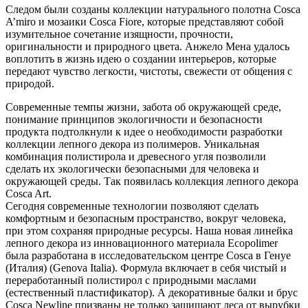
Следом были созданы коллекции натурального полотна Cosca
A’miro и мозаики Cosca Fiore, которые представляют собой
изумительное сочетание изящности, прочности,
оригинальности и природного цвета. Анжело Мена удалось
воплотить в жизнь идею о создании интерьеров, которые
передают чувство легкости, чистоты, свежести от общения с
природой.
Современные темпы жизни, забота об окружающей среде,
понимание принципов экологичности и безопасности
продукта подтолкнули к идее о необходимости разработки
коллекции лепного декора из полимеров. Уникальная
комбинация полистирола и древесного угля позволили
сделать их экологически безопасными для человека и
окружающей среды. Так появилась коллекция лепного декора
Cosca Art.
Сегодня современные технологии позволяют сделать
комфортным и безопасным пространство, вокруг человека,
при этом сохраняя природные ресурсы. Наша новая линейка
лепного декора из инновационного материала Ecopolimer
была разработана в исследовательском центре Cosca в Генуе
(Италия) (Genova Italia). Формула включает в себя чистый и
переработанный полистирол с природными маслами
(естественный пластификатор). А декоративные балки и брус
Cosca Newline призваны не только защищают леса от вырубки