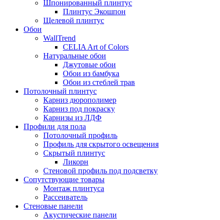
Шпонированный плинтус
Плинтус Экошпон
Щелевой плинтус
Обои
WallTrend
CELIA Art of Colors
Натуральные обои
Джутовые обои
Обои из бамбука
Обои из стеблей трав
Потолочный плинтус
Карниз дюрополимер
Карниз под покраску
Карнизы из ЛДФ
Профили для пола
Потолочный профиль
Профиль для скрытого освещения
Скрытый плинтус
Ликорн
Стеновой профиль под подсветку
Сопутствующие товары
Монтаж плинтуса
Рассеиватель
Стеновые панели
Акустические панели