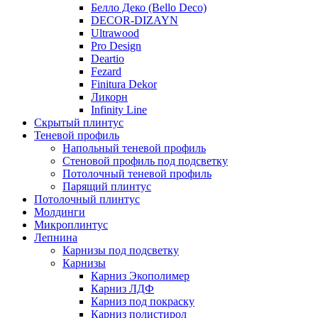
Белло Деко (Bello Deco)
DECOR-DIZAYN
Ultrawood
Pro Design
Deartio
Fezard
Finitura Dekor
Ликорн
Infinity Line
Скрытый плинтус
Теневой профиль
Напольный теневой профиль
Стеновой профиль под подсветку
Потолочный теневой профиль
Парящий плинтус
Потолочный плинтус
Молдинги
Микроплинтус
Лепнина
Карнизы под подсветку
Карнизы
Карниз Экополимер
Карниз ЛДФ
Карниз под покраску
Карниз полистирол