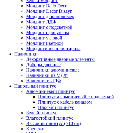
Белый молдинг
Молдинг Bello Deco
Молдинг Decor Dizayn
Молдинг дюрополимер
Молдинг ЛДФ
Молдинг с подсветкой
Молдинг с рисунком
Молдинг угловой
Молдинг цветной
Молдинги из полистирола
Наличники
Декоративные дверные элементы
Доборы дверные
Наличники алюминиевые
Наличники из МДФ
Наличники ЛДФ
Напольный плинтус
Алюминиевый плинтус
Плинтус алюминиевый с подсветкой
Плинтус с кабель каналом
Плоский плинтус
Белый плинтус
Влагостойкий плинтус
Высокий плинтус (>10 см)
Крепежи